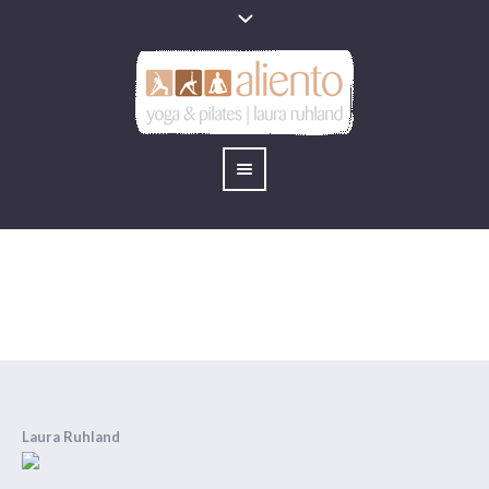
über mich
You are here:
Home
/
über mich
Laura Ruhland