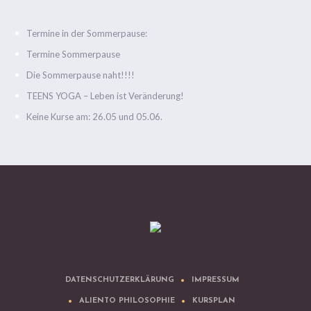
Termine in der Sommerpause:
Termine Sommerpause
Die Sommerpause naht!!!!
TEENS YOGA – Leben ist Veränderung!
Keine Kurse am: 26.05 und 05.06.
DATENSCHUTZERKLÄRUNG
IMPRESSUM
ALIENTO PHILOSOPHIE
KURSPLAN