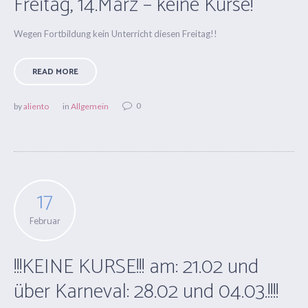
Freitag, 14.März – keine Kurse!
Wegen Fortbildung kein Unterricht diesen Freitag!!
READ MORE
0
by
aliento
in
Allgemein
17
Februar
!!!KEINE KURSE!!! am: 21.02 und
über Karneval: 28.02 und 04.03.!!!!