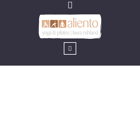
GUTE VORSÄTZE?
Neuer PILATES
Präventionskurs §20
You are here:
Home
/
Allgemein
/
GUTE VORSÄTZE? Neuer PILATES
Präventionskurs §20